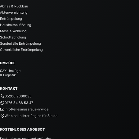
Abriss & Rückbau
Aktenvernichtung
Entrümpelung
Haushaltsauflösung
Messie Wohnung
Schrottabholung
Sonderfälle Entrümpelung
Gewerbliche Entrümpelung
UMZÜGE
SAX Umzüge
& Logistik
KONTAKT
05206 9600035
0176 84 88 53 47
info@allesmussraus-nrw.de
Wir sind in Ihrer Region für Sie da!
KOSTENLOSES ANGEBOT
Kostenloses Angebot anfordern